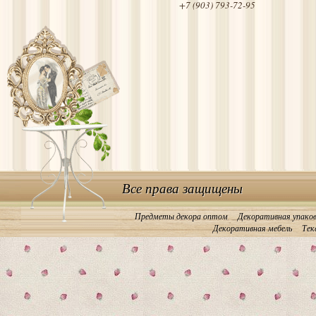
+7 (903) 793-72-95
Все права защищены
Предметы декора оптом
Декоративная упако
Декоративная мебель
Тек