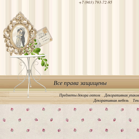
+7 (903) 793-72-95
Все права защищены
Предметы декора оптом
Декоративная упако
Декоративная мебель
Тек