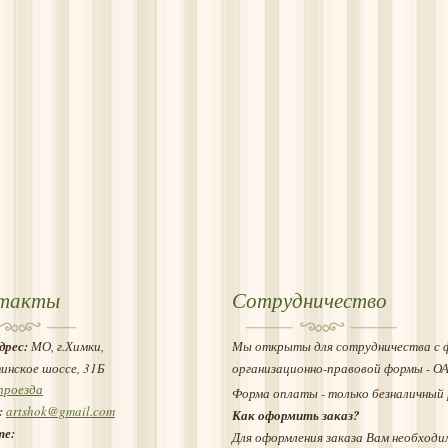
такты
Сотрудничество
дрес:
МО, г.Химки,
Мы открыты для сотрудничества с 
инское шоссе, 31Б
организационно-правовой формы - О
проезда
Форма оплаты - только безналичный 
:
artshok@gmail.com
Как оформить заказ?
те:
Для оформления заказа Вам необходи