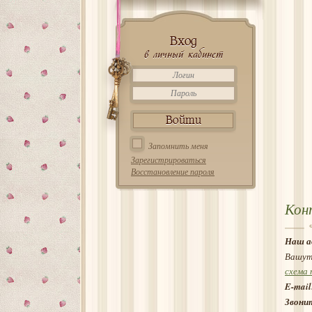
Вход
в личный кабинет
Запомнить меня
Зарегистрироваться
Восстановление пароля
Кон
Наш а
Вашут
схема 
E-mail
Звони