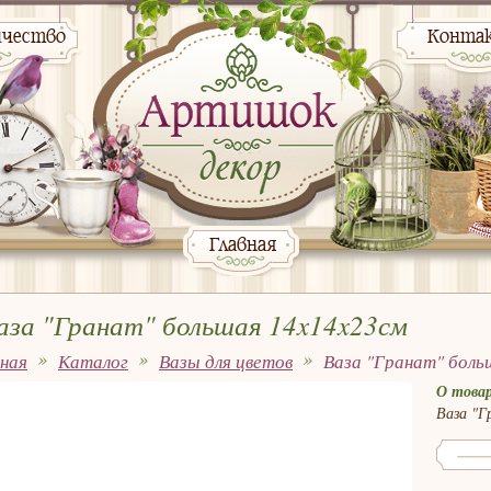
ичество
Конта
Главная
аза "Гранат" большая 14x14x23см
вная
Каталог
Вазы для цветов
Ваза "Гранат" боль
О товар
Ваза "Г