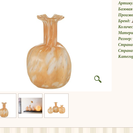
Артику
Базовая
Произв
Бренд:
Количес
Матери
Размер:
Страна 
Страна
Катего