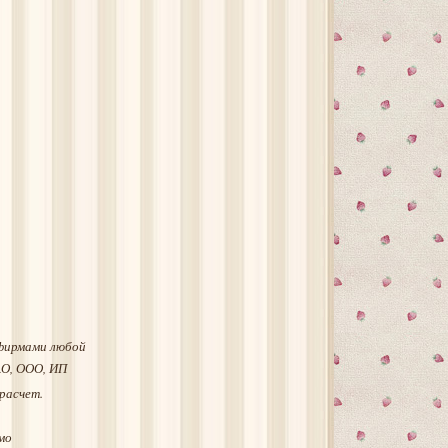
фирмами любой
АО, ООО, ИП
расчет.
мо