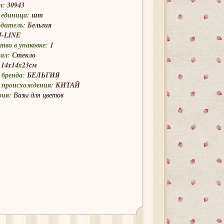
л:
30943
 единица:
шт
одитель:
Бельгия
J-LINE
тво в упаковке:
1
ал:
Стекло
14x14x23см
бренда:
БЕЛЬГИЯ
 происхождения:
КИТАЙ
рия:
Вазы для цветов