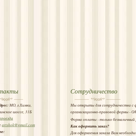
такты
Сотрудничество
дрес:
МО, г.Химки,
Мы открыты для сотрудничества с 
инское шоссе, 31Б
организационно-правовой формы - О
проезда
Форма оплаты - только безналичный 
:
artshok@gmail.com
Как оформить заказ?
те:
Для оформления заказа Вам необходи