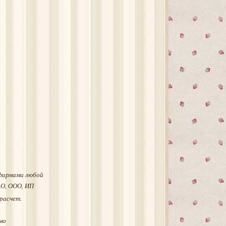
фирмами любой
АО, ООО, ИП
расчет.
мо