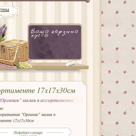
кты
Ваша корзина
пуста
сортименте 17x17x30см
"Органик" малая в ассортименте
е:
коративная "Органик" малая в
менте 17x17x30см
Подробнее о товаре