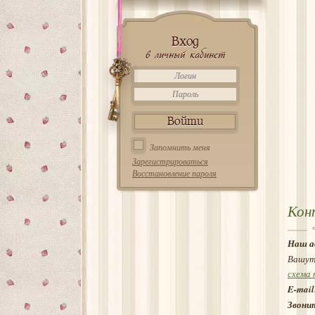
Вход
в личный кабинет
Запомнить меня
Зарегистрироваться
Восстановление пароля
Кон
Наш а
Вашут
схема 
E-mail
Звони