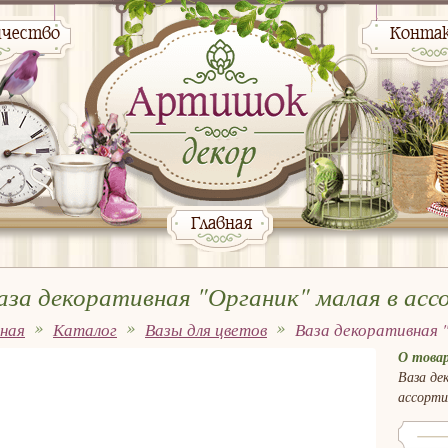
ичество
Конта
Главная
аза декоративная "Органик" малая в ас
вная
Каталог
Вазы для цветов
Ваза декоративная 
17x30см
О товар
Ваза де
ассорти