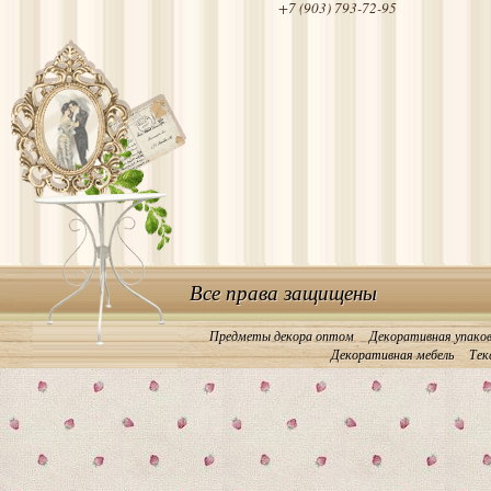
+7 (903) 793-72-95
Все права защищены
Предметы декора оптом
Декоративная упако
Декоративная мебель
Тек