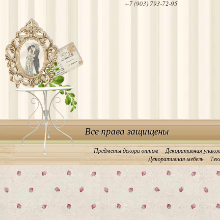
+7 (903) 793-72-95
Все права защищены
Предметы декора оптом
Декоративная упако
Декоративная мебель
Тек