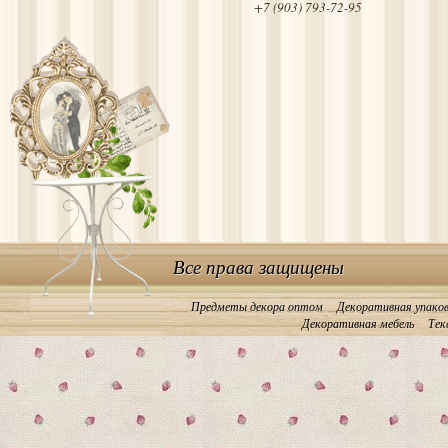
+7 (903) 793-72-95
Все права защищены
Предметы декора оптом
Декоративная упако
Декоративная мебель
Тек