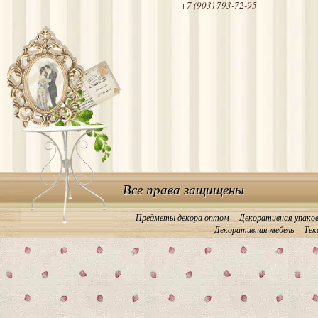
+7 (903) 793-72-95
Все права защищены
Предметы декора оптом
Декоративная упако
Декоративная мебель
Тек