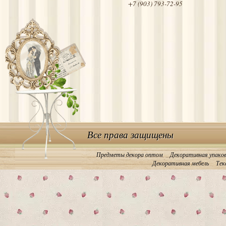
+7 (903) 793-72-95
Все права защищены
Предметы декора оптом
Декоративная упако
Декоративная мебель
Тек