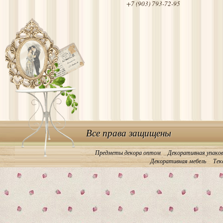
+7 (903) 793-72-95
Все права защищены
Предметы декора оптом
Декоративная упако
Декоративная мебель
Тек