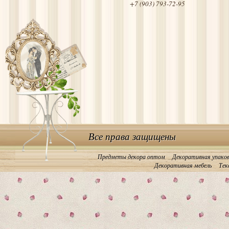
+7 (903) 793-72-95
Все права защищены
Предметы декора оптом
Декоративная упако
Декоративная мебель
Тек