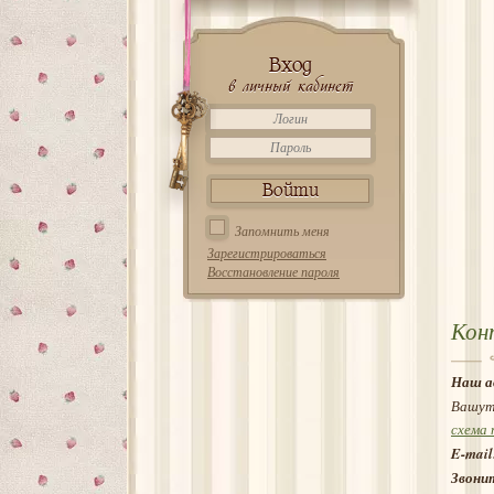
Вход
в личный кабинет
Запомнить меня
Зарегистрироваться
Восстановление пароля
Кон
Наш а
Вашут
схема 
E-mail
Звони