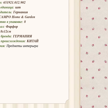
л:
651921.012.902
 единица:
шт
одитель:
Германия
CAMPO Home & Garden
тво в упаковке:
8
ал:
Фарфор
8x12см
бренда:
ГЕРМАНИЯ
 происхождения:
КИТАЙ
рия:
Предметы интерьера