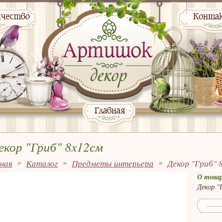
ичество
Конта
Главная
екор "Гриб" 8x12см
вная
Каталог
Предметы интерьера
Декор "Гриб" 
О товар
Декор "