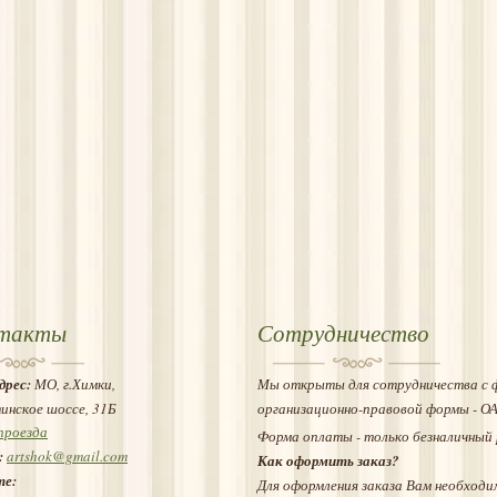
такты
Сотрудничество
дрес:
МО, г.Химки,
Мы открыты для сотрудничества с 
инское шоссе, 31Б
организационно-правовой формы - О
проезда
Форма оплаты - только безналичный 
:
artshok@gmail.com
Как оформить заказ?
те:
Для оформления заказа Вам необходи