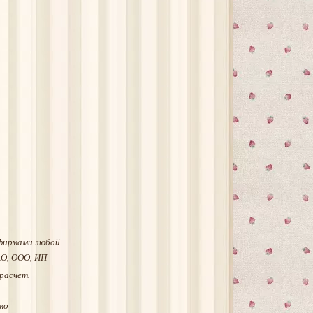
фирмами любой
АО, ООО, ИП
расчет.
мо