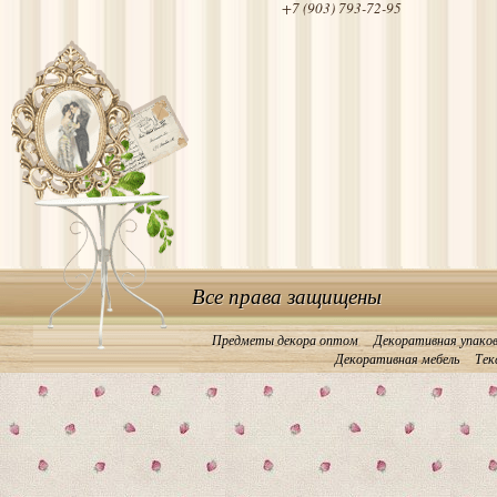
+7 (903) 793-72-95
Все права защищены
Предметы декора оптом
Декоративная упако
Декоративная мебель
Тек