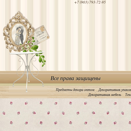
+7 (903) 793-72-95
Все права защищены
Предметы декора оптом
Декоративная упако
Декоративная мебель
Тек