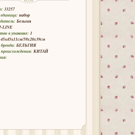
л:
33257
 единица:
набор
одитель:
Бельгия
J-LINE
тво в упаковке:
1
45х45х11см/59x20x39см
бренда:
БЕЛЬГИЯ
 происхождения:
КИТАЙ
рия: