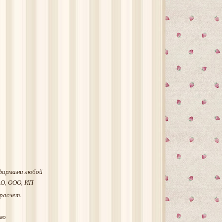
фирмами любой
АО, ООО, ИП
расчет.
мо