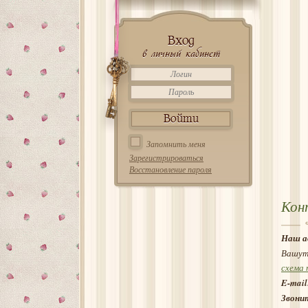
Вход
в личный кабинет
Запомнить меня
Зарегистрироваться
Восстановление пароля
Кон
Наш а
Вашут
схема 
E-mail
Звони