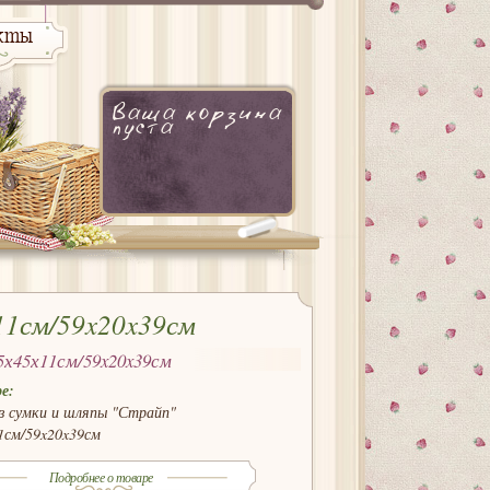
кты
Ваша корзина
пуста
11см/59x20x39см
5х45х11см/59x20x39см
е:
з сумки и шляпы "Страйп"
1см/59x20x39см
Подробнее о товаре