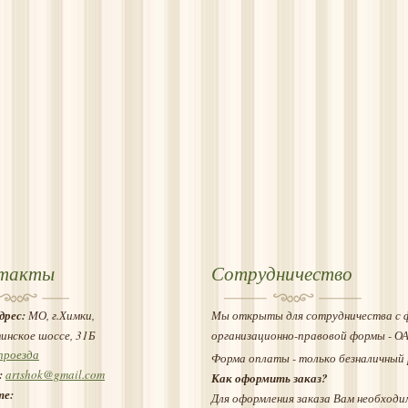
такты
Сотрудничество
дрес:
МО, г.Химки,
Мы открыты для сотрудничества с 
инское шоссе, 31Б
организационно-правовой формы - О
проезда
Форма оплаты - только безналичный 
:
artshok@gmail.com
Как оформить заказ?
те:
Для оформления заказа Вам необходи