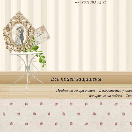
+7 (903) 793-72-95
Все права защищены
Предметы декора оптом
Декоративная упако
Декоративная мебель
Тек