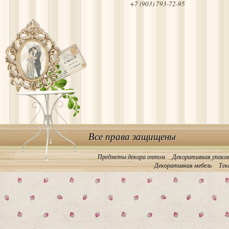
+7 (903) 793-72-95
Все права защищены
Предметы декора оптом
Декоративная упако
Декоративная мебель
Тек